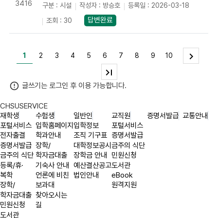
3416
구분 : 시설
작성자 : 방승호
등록일 : 2026-03-18
답변완료
조회 : 30
1
2
3
4
5
6
7
8
9
10
글쓰기는 로그인 후 이용 가능합니다.
CHSU
SERVICE
재학생
수험생
일반인
교직원
증명서발급
교통안내
포털서비스
입학홈페이지
입학정보
포털서비스
전자출결
학과안내
조직 기구표
증명서발급
증명서발급
장학/
대학정보공시
금주의 식단
금주의 식단
학자금대출
장학금 안내
민원신청
등록/휴·
기숙사 안내
예산결산공고
도서관
복학
언론에 비친
법인안내
eBook
장학/
보과대
원격지원
학자금대출
찾아오시는
민원신청
길
도서관