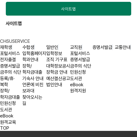
사이트맵
사이트맵
CHSU
SERVICE
재학생
수험생
일반인
교직원
증명서발급
교통안내
포털서비스
입학홈페이지
입학정보
포털서비스
전자출결
학과안내
조직 기구표
증명서발급
증명서발급
장학/
대학정보공시
금주의 식단
금주의 식단
학자금대출
장학금 안내
민원신청
등록/휴·
기숙사 안내
예산결산공고
도서관
복학
언론에 비친
법인안내
eBook
장학/
보과대
원격지원
학자금대출
찾아오시는
민원신청
길
도서관
eBook
원격교육
TOP