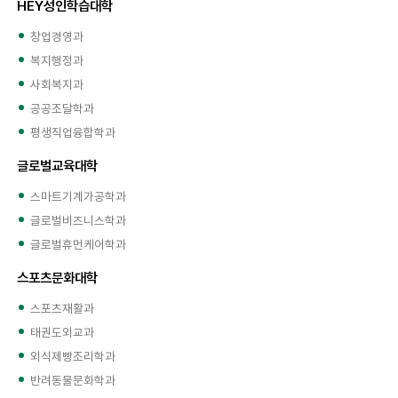
HEY성인학습대학
창업경영과
복지행정과
사회복지과
공공조달학과
평생직업융합학과
글로벌교육대학
스마트기계가공학과
글로벌비즈니스학과
글로벌휴먼케어학과
스포츠문화대학
스포츠재활과
태권도외교과
외식제빵조리학과
반려동물문화학과