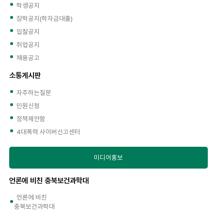
학생공지
장학공지(학자금대출)
입찰공지
취업공지
채용공고
소통게시판
자주하는질문
민원신청
정책제안함
4대폭력 사이버신고센터
미디어홍보
언론에 비친 충북보건과학대
언론에 비친
충북보건과학대