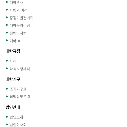
대학역사
사명과 비전
중장기발전계획
대학윤리강령
청탁금지법
대학UI
대학규정
학칙
학칙시행세칙
대학기구
조직기구표
담당업무 검색
법인안내
법인소개
법인이사회